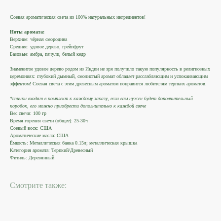
Соевая ароматическая свеча из 100% натуральных ингредиентов!
Ноты аромата:
Верхние: чёрная смородина
Средние: удовое дерево, грейпфрут
Базовые: амбра, пачули, белый кедр
Знаменитое удовое дерево родом из Индии не зря получило такую популярность в религиозных
церемониях: глубокий дымный, смолистый аромат обладает расслабляющим и успокаивающим
эффектом! Соевая свеча с этим древесным ароматом понравится любителям терпких ароматов.
*спички входят в комплект к каждому заказу, если вам нужен будет дополнительный
коробок, его можно приобрести дополнительно к каждой свече
Вес свечи: 100 гр
Время горения свечи (общее): 25-30ч
Соевый воск: США
Ароматические масла: США
Ёмкость: Металлическая банка 0.15л; металлическая крышка
Категория аромата: Терпкий/Древесный
Фитиль: Деревянный
Смотрите также: