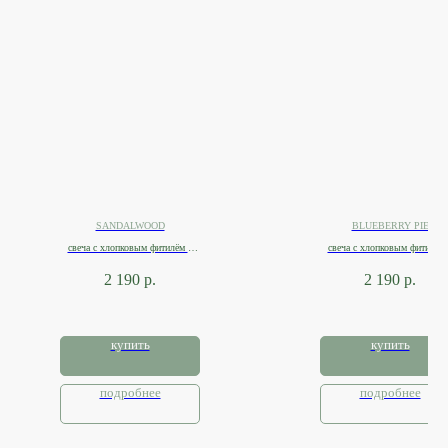
SANDALWOOD
BLUEBERRY PIE
свеча с хлопковым фитилём в
свеча с хлопковым фитилём 
банке 270мл
банке 270мл
2 190
р.
2 190
р.
купить
купить
подробнее
подробнее