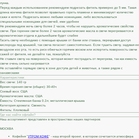
лунка.
Перед каждым использованием рекомендуем подрезать фитиль примерно до 5 мм. Такая
длина кончика фитиля позволит правильно гореть пламени и минимизирует количество
сажи и копоти. Подрезать можно любыми ножницами, либо воспользоваться
специальными ножницами для свечей, ими удобнее
Не рекомендуем жечь свечу более 2 часов, чтобы не нарушить ароматические свойства
свечи. При горении свечи более 2 часов ароматические масла в свечи перегреваются и
ароматическая отдача в дальнейшем будет слабее
Гасить свечу необходимо с помощью крышки от банки или стакана, перекрывая доступ
кислорода под крышкой, так свеча погаснет самостоятельно. Если тушить свечу, задувая ее
воздухом изо рта, то есть риск обжечься горячим воском или испортить поверхность свечи
сажей от фитиля, не делайте так, пожалуйста
Не ставьте свечу на поверхность, которая может пострадать от перегрева, так как емкость
свечи очень сильно нагревается
Не оставляйте горящую свечу в зоне доступа детей и животных, а также рядом с
занавесками
Характеристики
Вес свечи: 140 гр
Время горения свечи (общее): 30-40ч
Соевый воск: США
Ароматические масла: США
Ёмкость: Стеклянная банка 0.2л; металлическая крышка
Категория аромата: Свежесть
Фитиль: Хлопковый
Где нас найти офлайн?
Наш ассортимент представлен в пространствах наших партнеров:
МОСКВА
Кофейня "
УТРОМ КОФЕ
" - наш второй проект, в котором сочетается атмосфера