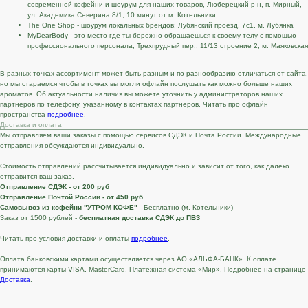
современной кофейни и шоурум для наших товаров, Люберецкий р-н, п. Мирный,
ул. Академика Северина 8/1, 10 минут от м. Котельники
The One Shop - шоурум локальных брендов; Лубянский проезд, 7с1, м. Лубянка
MyDearBody - это место где ты бережно обращаешься к своему телу с помощью
профессионального персонала, Трехпрудный пер., 11/13 строение 2, м. Маяковская
В разных точках ассортимент может быть разным и по разнообразию отличаться от сайта,
но мы стараемся чтобы в точках вы могли офлайн послушать как можно больше наших
ароматов. Об актуальности наличия вы можете уточнить у администраторов наших
партнеров по телефону, указанному в контактах партнеров. Читать про офлайн
пространства
подробнее
.
Доставка и оплата
Мы отправляем ваши заказы с помощью сервисов СДЭК и Почта России. Международные
отправления обсуждаются индивидуально.
Стоимость отправлений рассчитывается индивидуально и зависит от того, как далеко
отправится ваш заказ.
Отправление СДЭК - от 200 руб
Отправление Почтой России - от 450 руб
Самовывоз из кофейни "УТРОМ КОФЕ"
- Бесплатно (м. Котельники)
Заказ от 1500 рублей -
бесплатная доставка СДЭК до ПВЗ
Читать про условия доставки и оплаты
подробнее
.
Оплата банковскими картами осуществляется через АО «АЛЬФА-БАНК». К оплате
принимаются карты VISA, MasterCard, Платежная система «Мир». Подробнее на странице
Доставка
.