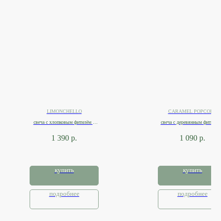
LIMONCHELLO
CARAMEL POPCORN
свеча с хлопковым фитилём в
свеча с деревянным фитилём
банке 200мл
металлической банке 150мл
1 390
р.
1 090
р.
купить
купить
подробнее
подробнее