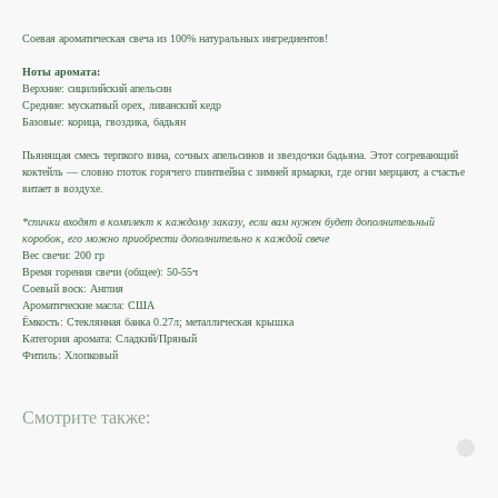
Соевая ароматическая свеча из 100% натуральных ингредиентов!
Ноты аромата:
Верхние: сицилийский апельсин
Средние: мускатный орех, ливанский кедр
Базовые: корица, гвоздика, бадьян
Пьянящая смесь терпкого вина, сочных апельсинов и звездочки бадьяна. Этот согревающий
коктейль — словно глоток горячего глинтвейна с зимней ярмарки, где огни мерцают, а счастье
витает в воздухе.
*спички входят в комплект к каждому заказу, если вам нужен будет дополнительный
коробок, его можно приобрести дополнительно к каждой свече
Вес свечи: 200 гр
Время горения свечи (общее): 50-55ч
Соевый воск: Англия
Ароматические масла: США
Ёмкость: Стеклянная банка 0.27л; металлическая крышка
Категория аромата: Сладкий/Пряный
Фитиль: Хлопковый
Смотрите также: