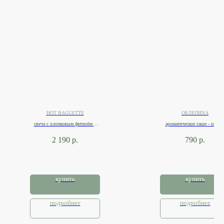
HOT BAGUETTE
ОБЛЕПИХА
свеча с хлопковым фитилём в
ароматическое саше - плитк
банке 270мл
2 190
р.
790
р.
купить
купить
подробнее
подробнее