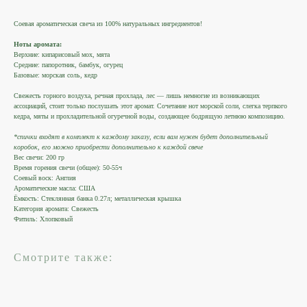
Соевая ароматическая свеча из 100% натуральных ингредиентов!
Ноты аромата:
Верхние: кипарисовый мох, мята
Средние: папоротник, бамбук, огурец
Базовые: морская соль, кедр
Свежесть горного воздуха, речная прохлада, лес — лишь немногие из возникающих
ассоциаций, стоит только послушать этот аромат. Сочетание нот морской соли, слегка терпкого
кедра, мяты и прохладительной огуречной воды, создающее бодрящую летнюю композицию.
*спички входят в комплект к каждому заказу, если вам нужен будет дополнительный
коробок, его можно приобрести дополнительно к каждой свече
Вес свечи: 200 гр
Время горения свечи (общее): 50-55ч
Соевый воск: Англия
Ароматические масла: США
Ёмкость: Стеклянная банка 0.27л; металлическая крышка
Категория аромата: Свежесть
Фитиль: Хлопковый
Смотрите также: