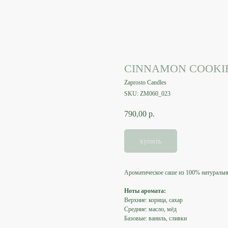
CINNAMON COOKI
Zaprosto Candles
SKU:
ZM060_023
790,00
р.
купить
Ароматическое саше из 100% натуральн
Ноты аромата:
Верхние: корица, сахар
Средние: масло, мёд
Базовые: ваниль, сливки