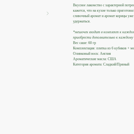
Вкусное лакомство с характерной потре
кажется, что на кухне только приготовил
сливочный аромат и аромат корицы уже 
удержаться.
*мешочек входит в комплект к каждом
приобрести дополнительно к каждому
Вес саше: 60 гр
Комплектация: плитка из 6 кубиков + м
Оливковый воск: Англия
Ароматические масла: США
Категория аромата: Сладкий/Пряный