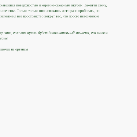
скавшейся поверхностью и корично-сахарным вкусом. Зажигая свечу,
и печенье. Только только оно испеклось и его рано пробовать, но
заполонил все пространство вокруг вас, что просто невозможно
у саше, если вам нужен будет дополнительный мешочек, его можно
 саше
ешочек из органзы